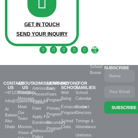
GET IN TOUCH
SEND YOUR INQUIRY
SCHOOL
SERVICES
School
Catering
School
SUBSCRIBE
Buses
CONTACT
ABOUT
ADMISSIONS
LEARNING
BEYOND
FOR
US
US
SCHOOL
FAMILIES
Admissions
Early
+97123101888
Principal's
Well
School
Process
Years
Message
Being
Calendar
Program
Info@spanishschool.ae
Tuition
Meet
Extracurricular
Contact
SUBSCRIBE
Fees
Primary
Al
Our
Program
Directory
Program
Bateen,
Apply For
Team
Abu
School
Timings &
Enrolment
Secondary
Dhabi
Mission,
Clubs
Attendance
Program
Admissions
Vision &
Uniforms
Policy